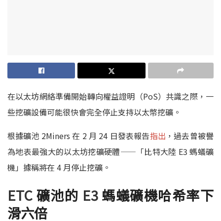
在以太坊網絡準備開始轉向權益證明（
PoS
）共識之際，
一
些挖礦設備可能很快會完全停止支持以太幣挖礦。
根據礦池
2M
iners
在 2 月
24
日發表報告
指出
，過去曾被譽
為地表最強大的以太坊挖礦硬體——「比特大陸
E3
螞蟻礦
機」據稱將在
4
月停止挖礦。
ETC
礦池的
E3
螞蟻礦機哈希率下
滑六倍