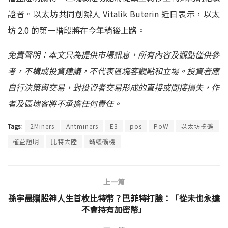
證者。
以太坊共同創辦人
Vitalik Buterin
近日表示，以太
坊
2.0
的第一階段將在今年稍後上
路。
免責聲明：本文只為提供市場訊息，所有內容及觀點僅供參
考，不構成投資建議，不代表區塊客觀點和立場。投資者應
自行決策與交易，對投資者交易形成的直接或間接損失，作
者及區塊客將不承擔任何責任。
Tags:
2Miners
Antminers
E3
pos
PoW
以太坊挖礦
權益證明
比特大陸
螞蟻礦機
上一篇
孫宇晨贈股神人生首枚比特幣？巴菲特打臉：「從未也永遠
不會持有加密幣」