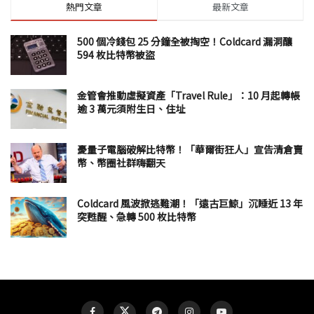
熱門文章
最新文章
500 個冷錢包 25 分鐘全被掏空！Coldcard 漏洞釀
594 枚比特幣被盜
金管會推動虛擬資產「Travel Rule」：10 月起轉帳
逾 3 萬元須附生日、住址
憂量子電腦破解比特幣！「華爾街狂人」宣告清倉賣
幣、幣圈社群嗨翻天
Coldcard 風波掀逃難潮！「遠古巨鯨」沉睡近 13 年
突甦醒、急轉 500 枚比特幣