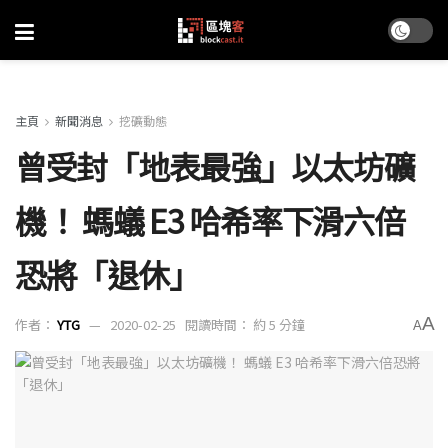
主頁
新聞消息
挖礦動態
曾受封「地表最強」以太坊礦
機！ 螞蟻 E3 哈希率下滑六倍
恐將「退休」
A
作者：
YTG
2020-02-25
閱讀時間： 約 5 分鐘
A