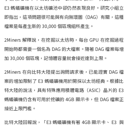
E3
螞蟻礦機在以太坊礦池中卻仍然表現良好。研究小組立
即指出，
這項問題很可能與有向無環圖（
DAG
）有關，
這種
檔案是每產生新的
30,000
個區塊組所產生。
2Miners
解釋說，在挖掘以太坊時，每台
GPU
在挖掘過程
開
始時都需要一個名為
DAG
的大檔案。隨著
DAG
檔案每增
加
30,
000
個區塊，記憶體容量就會接近達到上限。
2Miners
在向比特大陸提出詢問請求後，已能證實
DAG
檔
案
的增加限制了
E3
螞蟻礦機用於開採以太坊經典。
根據比
特大陸的說法，具有特殊應用積體電路（
ASIC）
晶片的
E
3
螞蟻礦機仍含有可用於挖礦的
4GB
顯示卡，但
DAG
檔案正
接近
上限門檻。
比特大陸回報說，「
E3
螞蟻礦機有著
4G
B
顯示卡、
E3
與