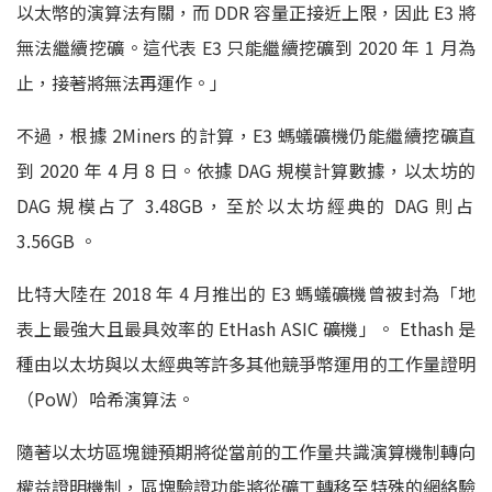
以太幣的演算法有關，而
DDR
容量正接近上限，因此
E3
將
無法繼續挖礦。這代表
E3
只能繼續挖礦到
2020
年
1
月為
止，
接著將無法再運作。」
不過，根據
2M
iners
的計算，
E3
螞蟻礦機仍能繼續挖礦直
到
2020
年
4
月
8
日。依據
DA
G
規模計算數據，以太坊的
DAG
規模占了
3.48G
B
，
至於以太坊經典的
DAG
則占
3.56G
B
。
比特大陸在
2018
年 4 月推出的
E3
螞蟻礦機曾被封為「地
表上最強大且最具效率的
EtHash ASIC
礦機」。
Ethash
是
種由以太坊與以太經典等許多其他
競爭幣運用的工作量證明
（P
oW）
哈希演算法。
隨著以太坊區塊鏈預期將從當前的工作量共識演算機制轉向
權益證明
機制，區塊驗證功能將從礦工轉移至特殊的網絡驗