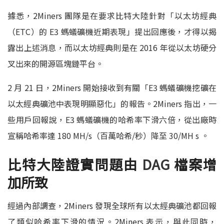
據悉，2Miners
團隊是在要求比特大陸針對「以太坊經典
（ETC）的
E
3
螞蟻礦機近期表現」提出回應後，才得以揭
露出上述消息，而以太坊經典則是在
201
6
年從以太坊硬分
叉出來的開源區塊鏈平台。
2
月
21
日
，
2M
iners
開始接收到有關「
E3
螞蟻礦機挖礦在
以太經典礦池中表現明顯惡化」的報告。
2M
iners
指出，
一
些用戶回報說，
E3
螞蟻礦機的哈希率下滑六倍，從出廠時
宣稱哈希率達
180 M
H/s
（百萬哈希
/
秒）降至
30/MH s
。
比特大陸證實問題由
DAG
檔案增
加所致
經過內部調查，
2M
iners
發現全球所有以太經典礦池都回報
了類似哈希率下滑的情況。
2M
iners
表示，與此同時，