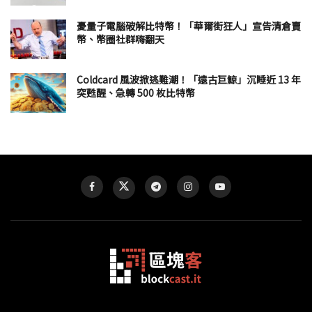
憂量子電腦破解比特幣！「華爾街狂人」宣告清倉賣
幣、幣圈社群嗨翻天
Coldcard 風波掀逃難潮！「遠古巨鯨」沉睡近 13 年
突甦醒、急轉 500 枚比特幣