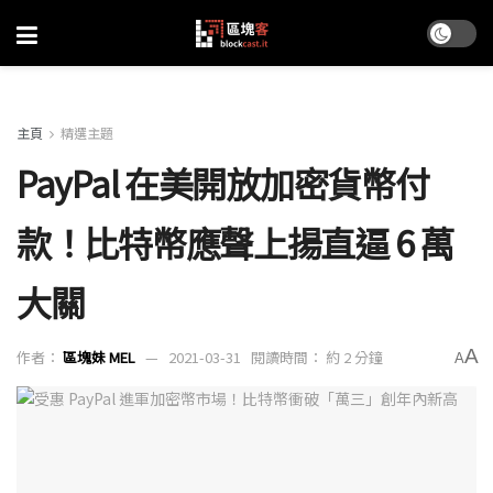
主頁
精選主題
PayPal 在美開放加密貨幣付
款！比特幣應聲上揚直逼 6 萬
大關
A
作者：
區塊妹 MEL
2021-03-31
閱讀時間： 約 2 分鐘
A