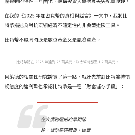
產連動的特性一旦固化，機構投資人將對其喪失配置興趣。
在我的《2025 年加密貨幣的真相與謊言》一文中，我將比
特幣描述為對抗宏觀經濟不確定性的非典型避險工具。
比特幣不能同時既是數位黃金又是風險資產。
比特幣將在 2025 年達到 25 萬美元，以太幣將漲至 1.2 萬美元。
貝萊德的相關性研究證實了這一點，就連先前對比特幣持懷
疑態度的達利歐也承認比特幣是一種「財富儲存手段」：
在大債務週期的早期階
段，貨幣是硬通貨，這意