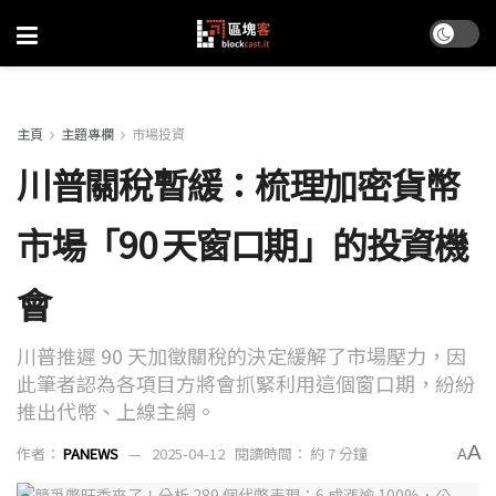
主頁
主題專欄
市場投資
川普關稅暫緩：梳理加密貨幣
市場「90 天窗口期」的投資機
會
川普推遲 90 天加徵關稅的決定緩解了市場壓力，因
此筆者認為各項目方將會抓緊利用這個窗口期，紛紛
推出代幣、上線主網。
A
作者：
PANEWS
2025-04-12
閱讀時間： 約 7 分鐘
A