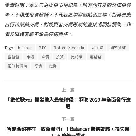
免責聲明：本文只為提供市場訊息，所有內容及觀點僅供參
考，不構成投資建議，不代表區塊客觀點和立場。投資者應
自行決策與交易，對投資者交易形成的直接或間接損失，作
者及區塊客將不承擔任何責任。
Tags:
bitcoin
BTC
Robert Kiyosaki
以太幣
加密貨幣
富爸爸
市場
幣價
投資
比特幣
窮爸爸
羅伯特清崎
行情
走勢
上一篇
「數位歐元」開發進入最後階段！爭取 2029 年全面發行流
通
下一篇
智能合約存在「致命漏洞」！Balancer 驚傳遭駭，損失逾
1.16 億美元資產