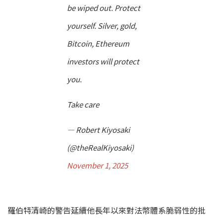
be wiped out. Protect
yourself. Silver, gold,
Bitcoin, Ethereum
investors will protect
you.
Take care
— Robert Kiyosaki
(@theRealKiyosaki)
November 1, 2025
羅伯特清崎的警告延續他長年以來對法幣體系脆弱性的批