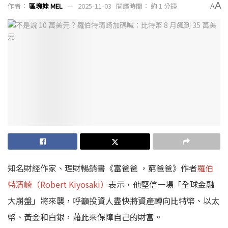
A
作者：
區塊妹 MEL
2025-11-03
閱讀時間： 約 1 分鐘
A
知名財經作家、理財暢銷書《富爸爸 ，窮爸爸》作者
羅伯
特清崎（Robert Kiyosaki）
表示，他堅信一場「全球金融
大崩盤」將來襲，呼籲投資人盡快將資產轉向比特幣、以太
幣、黃金和白銀，藉此來保障自己的財富。