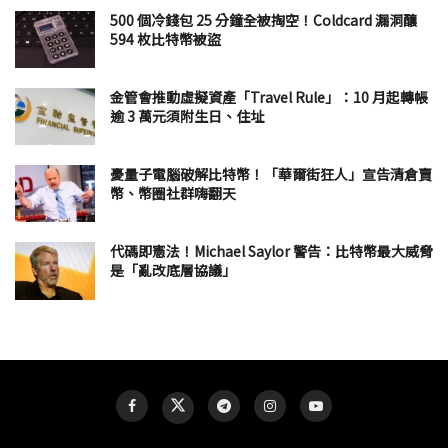
500 個冷錢包 25 分鐘全被掏空！Coldcard 漏洞釀
594 枚比特幣被盜
金管會推動虛擬資產「Travel Rule」：10 月起轉帳
逾 3 萬元須附生日、住址
憂量子電腦破解比特幣！「華爾街狂人」宣告清倉賣
幣、幣圈社群嗨翻天
代碼即憲法！Michael Saylor 警告：比特幣最大威脅
是「亂改底層協議」