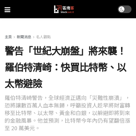
主頁
新聞消息
名人觀點
警告「世紀大崩盤」將來襲！
羅伯特清崎：快買比特幣、以
太幣避險
羅伯特清崎警告，全球經濟正邁向「災難性崩潰」，
恐將讓數百萬人血本無歸，呼籲投資人趁早將財富轉
移至比特幣、以太幣、黃金和白銀，以躲避即將到來
的金融風暴。他並預測，比特幣今年內仍有望翻倍漲
至 20 萬美元。