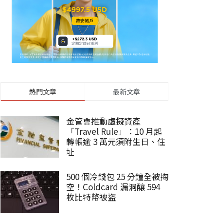
熱門文章
最新文章
金管會推動虛擬資產
「Travel Rule」：10 月起
轉帳逾 3 萬元須附生日、住
址
500 個冷錢包 25 分鐘全被掏
空！Coldcard 漏洞釀 594
枚比特幣被盜