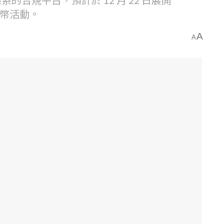
上幣活動。
A
A