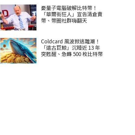
憂量子電腦破解比特幣！
「華爾街狂人」宣告清倉賣
幣、幣圈社群嗨翻天
Coldcard 風波掀逃難潮！
「遠古巨鯨」沉睡近 13 年
突甦醒、急轉 500 枚比特幣