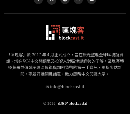
「區塊客」於 2017 年 4 月正式成立，旨在廣泛整理全球區塊鏈資
訊，增進全球中文閱聽眾及投資人對區塊鏈趨勢的了解。區塊客積
極蒐羅並傳遞全球區塊鏈與加密貨幣的第一手資訊，剖析尖端新
聞，專題評議關鍵話題，致力服務中文閱聽大眾。
✉
info@blockcast.it
©
2026,
區塊客 blockcast.it