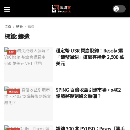
主頁
標籤
鑄造
標籤:
鑄造
穩定幣 USR 閃崩脫鉤！Resolv 爆
DEFI
「鑄幣漏洞」遭駭客捲走 2,500 萬
美元
$PING 百倍收益引爆市場，x402
應用介紹
協議將復刻銘文熱潮？
誤鑄 300 兆 PYUSD：Paxos「胖手