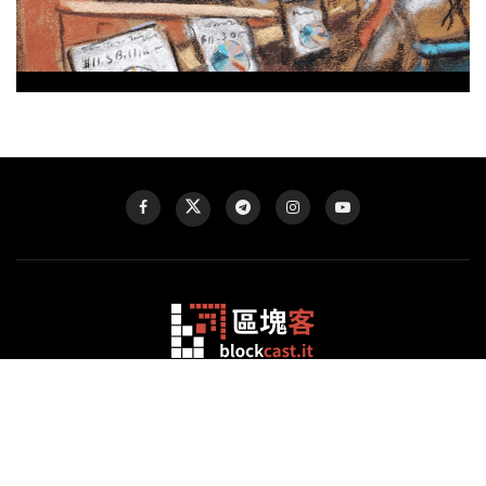
「區塊客」於 2017 年 4 月正式成立，旨在廣泛整理全球區塊鏈資
訊，增進全球中文閱聽眾及投資人對區塊鏈趨勢的了解。區塊客積
極蒐羅並傳遞全球區塊鏈與加密貨幣的第一手資訊，剖析尖端新
聞，專題評議關鍵話題，致力服務中文閱聽大眾。