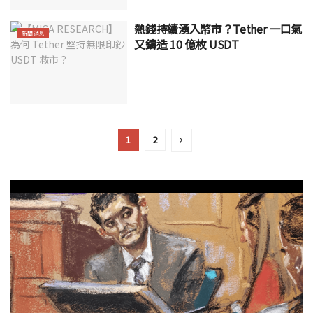
熱錢持續湧入幣市？Tether 一口氣
新聞消息
又鑄造 10 億枚 USDT
1
2