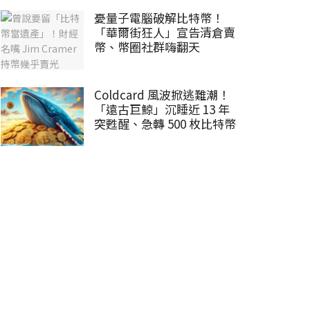
憂量子電腦破解比特幣！
「華爾街狂人」宣告清倉賣
幣、幣圈社群嗨翻天
Coldcard 風波掀逃難潮！
「遠古巨鯨」沉睡近 13 年
突甦醒、急轉 500 枚比特幣