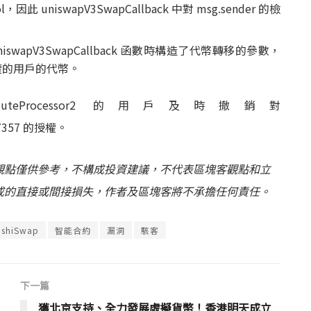
l，因此 uniswapV3SwapCallback 中對 msg.sender 的檢
iswapV3SwapCallback 函數時構造了代幣轉移的參數，
 授權的用戶的代幣。
rocessor2 的用戶及時撤銷對
2d7357 的授權。
觀點僅供參考，不構成投資建議，不代表區塊客觀點和立
成的直接或間接損失，作者及區塊客將不承擔任何責任。
ushiSwap
智能合約
漏洞
駭客
下一篇
獲北京支持、全力發展虛擬貨幣！香港明天成立