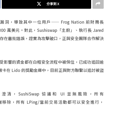
分享到 X
漏洞，導致其中一位用戶—— Frog Nation 前財務長
00 萬美元。對此，Sushiswap「主廚」、執行長 Jared
sor2 」合約存在審批錯誤，證實為攻擊破口，正與安全團隊合作解決
，大部分受影響的資金都在白帽安全流程中被保住，已成功追回逾
仍被卡在 Lido 的獎勵金庫中，目前正與對方聯繫以追討被盜
lley 澄清，SushiSwap 協議和 UI 並無風險，所有
已從前端移除，所有 LPing/當前交易活動都可以安全進行，