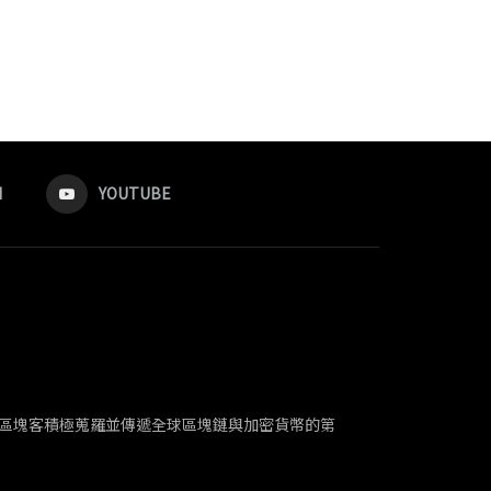
M
YOUTUBE
解。區塊客積極蒐羅並傳遞全球區塊鏈與加密貨幣的第