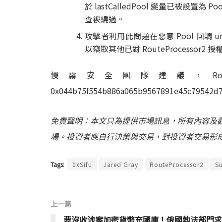
於 lastCalledPool 變量已被設置為 Poo
查被繞過。
攻擊者利用此問題在惡意 Pool 回調 un
以竊取其他已對 RouteProcessor2
慢霧安全團隊建議，RouteP
0x044b75f554b886a065b9567891e45c7954
免責聲明：本文只為提供市場訊息，所有內容及
場。投資者應自行決策與交易，對投資者交易形
Tags:
0xSifu
Jared Gray
RouteProcessor2
S
上一篇
要沒收涉案加密貨幣充國庫！俄國執法部門求