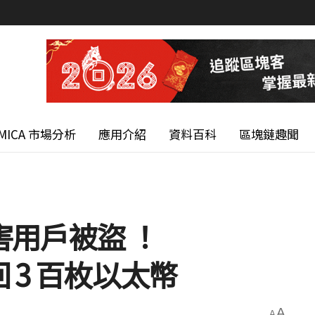
MICA 市場分析
應用介紹
資料百科
區塊鏈趣聞
用戶被盜 ！
回 3 百枚以太幣
A
A