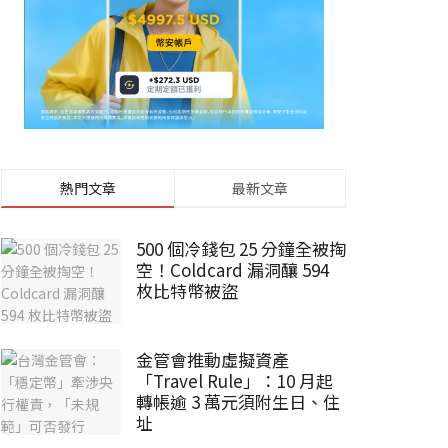
熱門文章
最新文章
500 個冷錢包 25 分鐘全被掏
空！Coldcard 漏洞釀 594
枚比特幣被盜
金管會推動虛擬資產
「Travel Rule」：10 月起
轉帳逾 3 萬元須附生日、住
址