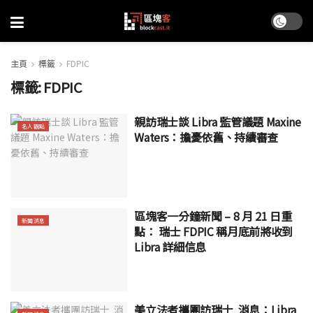
主頁
標籤
FDPIC
標籤:
FDPIC
親訪瑞士談 Libra 監管議題 Maxine
名人觀點
Waters：擔憂依舊、持續審查
區塊客一分鐘新聞 – 8 月 21 日重
新聞消息
點： 瑞士 FDPIC 稱月底前將收到
Libra 詳細信息
美立法者攜團訪瑞士 消息：Libra