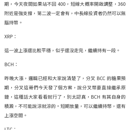
期，今天夜間如果站不回 400，短線大概率開啟調整，360
附近是強支撐，第二波一定會有，中長線投資者仍然可以無
腦持幣。
XRP：
這一波上漲還比較平穩，似乎還沒走完，繼續持有一段。
BCH：
昨晚大漲，邏輯已經和大家說清楚了，分叉 BCC 的糖果預
期，分叉這哥們今天發了個方案，說分叉幣要直接繼承原
鏈，這種話大家看看就行了，別太認真，BCH 有其自身的
積澱，不可能說涼就涼的。短期放量，可以繼續持幣，還有
上漲空間。
LTC：