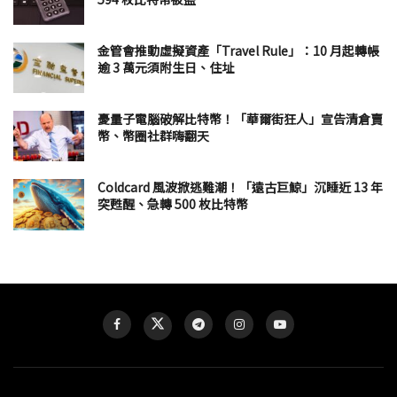
金管會推動虛擬資產「Travel Rule」：10 月起轉帳
逾 3 萬元須附生日、住址
憂量子電腦破解比特幣！「華爾街狂人」宣告清倉賣
幣、幣圈社群嗨翻天
Coldcard 風波掀逃難潮！「遠古巨鯨」沉睡近 13 年
突甦醒、急轉 500 枚比特幣