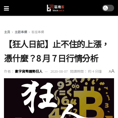
主頁
主題專欄
客座專欄
【狂人日記】止不住的上漲，
憑什麼？8 月 7 日行情分析
A
作者：
數字貨幣趨勢狂人
2020-08-07
閱讀時間： 約 4 分鐘
A