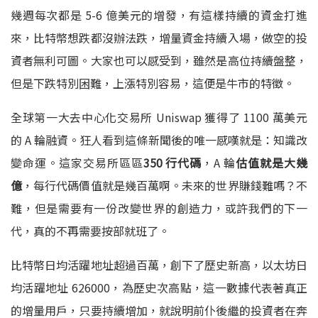
幾週每次都是 5-6 億美元的增發，有這樣持續的資金打進
來，比特幣想跌都沒辦法跌，增量資金持續入場，做空的投
資者無利可圖。大家也可以感受到，雖然是高位持續盤整，
但是下跌特別困難，上漲特別容易，這便是牛市的特徵。
全球第一大去中心化交易所 Uniswap 獲得了 1100 萬美元
的 A 輪融資。狂人看到這條新聞後的唯一感嘆就是：知識改
變命運。這家交易所區區
350 行代碼
，A 輪
估值就是大幾
億
，每行代碼價值就是幾百萬啊。未來的世界賺錢難嗎？不
難，但是需要有一份改變世界的創造力，或許我們的下一
代，真的不再需要按部就班了。
比特幣日均活躍地址超過百萬，創下了歷史新高，以太坊日
均活躍地址 626000，為歷史次高點，這一數據代表著真正
的增量用戶，只要持續增加，就說明前仆後繼的投資者在奔