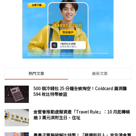
熱門文章
最新文章
500 個冷錢包 25 分鐘全被掏空！Coldcard 漏洞釀
594 枚比特幣被盜
金管會推動虛擬資產「Travel Rule」：10 月起轉帳
逾 3 萬元須附生日、住址
憂量子電腦破解比特幣！「華爾街狂人」宣告清倉賣