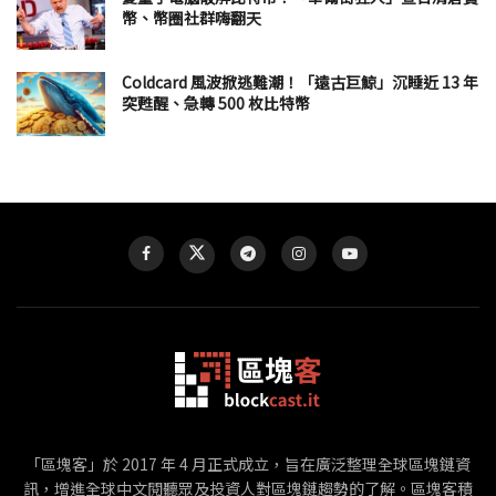
幣、幣圈社群嗨翻天
Coldcard 風波掀逃難潮！「遠古巨鯨」沉睡近 13 年
突甦醒、急轉 500 枚比特幣
「區塊客」於 2017 年 4 月正式成立，旨在廣泛整理全球區塊鏈資
訊，增進全球中文閱聽眾及投資人對區塊鏈趨勢的了解。區塊客積