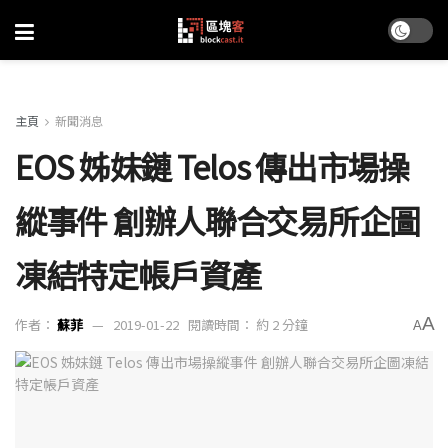
主頁
新聞消息
EOS 姊妹鏈 Telos 傳出市場操
縱事件 創辦人聯合交易所企圖
凍結特定帳戶資產
A
作者：
蘇菲
2019-01-22
閱讀時間： 約 2 分鐘
A