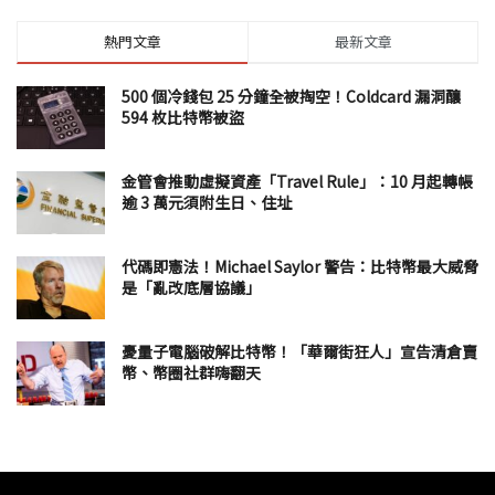
熱門文章
最新文章
500 個冷錢包 25 分鐘全被掏空！Coldcard 漏洞釀
594 枚比特幣被盜
金管會推動虛擬資產「Travel Rule」：10 月起轉帳
逾 3 萬元須附生日、住址
代碼即憲法！Michael Saylor 警告：比特幣最大威脅
是「亂改底層協議」
憂量子電腦破解比特幣！「華爾街狂人」宣告清倉賣
幣、幣圈社群嗨翻天