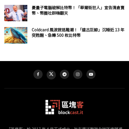
憂量子電腦破解比特幣！「華爾街狂人」宣告清倉賣
幣、幣圈社群嗨翻天
Coldcard 風波掀逃難潮！「遠古巨鯨」沉睡近 13 年
突甦醒、急轉 500 枚比特幣
「區塊客」於 2017 年 4 月正式成立，旨在廣泛整理全球區塊鏈資