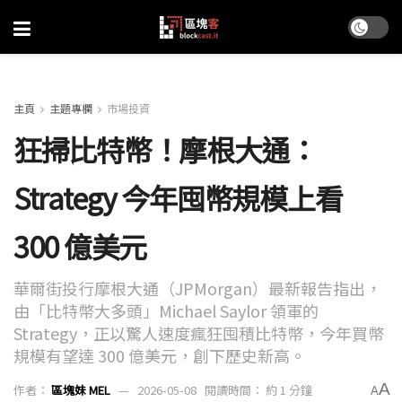
主頁
主題專欄
市場投資
狂掃比特幣！摩根大通：
Strategy 今年囤幣規模上看
300 億美元
華爾街投行摩根大通（JPMorgan）最新報告指出，
由「比特幣大多頭」Michael Saylor 領軍的
Strategy，正以驚人速度瘋狂囤積比特幣，今年買幣
規模有望達 300 億美元，創下歷史新高。
A
作者：
區塊妹 MEL
2026-05-08
閱讀時間： 約 1 分鐘
A