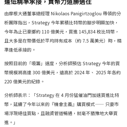
逢低精準承接，買幣力道勝過往
由摩根大通董事總經理 Nikolaos Panigirtzoglou 帶領的分
析團隊指出，Strategy 今年累積比特幣的腳步明顯加快，
今年為止已豪擲約 110 億美元，買進 145,834 枚比特幣，
且大多是在幣價低於平均持有成本（約 7.5 萬美元）時，精
準逢低承接的。
按照目前的「吸籌」速度，分析師預估 Strategy 今年的買
幣規模將高達 300 億美元，遠高於 2024 年、 2025 年各約
220 億美元的紀錄。
分析師表示：「Strategy 在 4 月份猛催油門加速買進比特
幣，延續了今年以來的『機會主義』購買模式—— 只要市
場浮現絕佳買點，且融資管道暢通，就毫不猶豫地大舉買
進。」