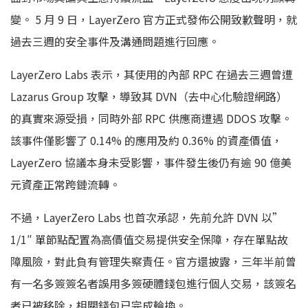
變。 5 月 9 日，LayerZero 官方正式發佈公開致歉聲明，就
過去三週的安全事件及溝通問題進行回應。
LayerZero Labs 表示，其使用的內部 RPC 在過去三週曾遭
Lazarus Group 攻擊，導致其 DVN（去中心化驗證網路）
的真實來源受損，同時外部 RPC 供應商遭遇 DDOS 攻擊。
該事件僅影響了 0.14% 的應用及約 0.36% 的資產價值，
LayerZero 協議本身未受影響，事件發生後仍有逾 90 億美
元資產正常跨鏈流轉。
不過，LayerZero Labs 也首次承認，先前允許 DVN 以”
1/1″ 單節點配置為高價值交易提供安全保障，存在單點故
障風險，對此負有管理失察責任。官方還披露，三年半前曾
有一名多簽簽名者誤用多簽硬體錢包進行個人交易，該簽名
者已被移除，相關錢包已完成輪換。