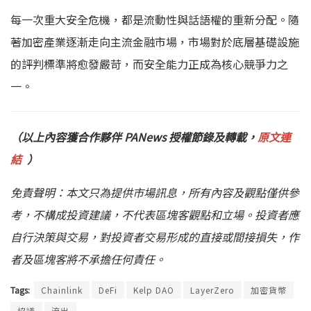
每一次重大安全危機，都是流動性與話語權的重新分配。隨
著加密產業逐漸走向主流金融市場，市場對於底層基礎設施
的評判標準將愈發嚴苛，而安全能力正成為核心競爭力之
一。
（以上內容獲合作夥伴 PANews
授權節錄及轉載，
原文連
結
）
免責聲明：本文只為提供市場訊息，所有內容及觀點僅供參
考，不構成投資建議，不代表區塊客觀點和立場。投資者應
自行決策與交易，對投資者交易形成的直接或間接損失，作
者及區塊客將不承擔任何責任。
Tags:
Chainlink
DeFi
Kelp DAO
LayerZero
加密貨幣
協議
流出