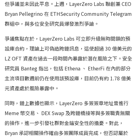
但爭議並未因此平息。上週，LayerZero Labs 聯創兼 CEO
Bryan Pellegrino 在 ETHSecurity Community Telegram
群組中，與多位安全研究員爆發激烈爭論。
爭議焦點在於，LayerZero Labs 可立即升級無時間鎖的預
設庫合約，理論上可偽造跨鏈訊息，這使超過 30 億美元的
LZ OFT 資產在過去一段時間內暴露於潛在風險之下。安全
研究員 Banteg 指出，包括 Ethena 、 EtherFi 在內的部分
主流項目數週前仍在使用該預設庫，目前仍有約 1.78 億美
元資產處於風險暴露中。
同時，鏈上數據也顯示，LayerZero 多簽簽章地址曾進行
Meme 幣交易、 DEX Swap 及跨鏈橋接等與多簽職責無關
的操作，進一步引發社群對金鑰安全性的擔憂。對此，
Bryan 承認相關操作確由多簽團隊成員完成，但否認屬於