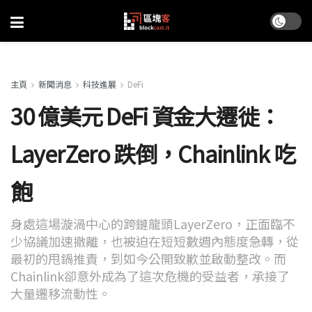
主頁
新聞消息
科技進展
DeFi
30 億美元 DeFi 資金大遷徙：
LayerZero 跌倒，Chainlink 吃
飽
身處這場漩渦中心的跨鏈龍頭LayerZero，正面臨不
少協議加速撤離，也被迫在短短數週內態度急轉，從
最初的甩鍋推責，到如今公開致歉並啟動整改。而
Chainlink卻意外成為了這次危機的受益者，承接了
大量遷移流動性。