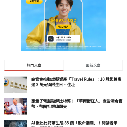
熱門文章
最新文章
金管會推動虛擬資產「Travel Rule」：10 月起轉帳
逾 3 萬元須附生日、住址
憂量子電腦破解比特幣！「華爾街狂人」宣告清倉賣
幣、幣圈社群嗨翻天
AI 揪出比特幣生態 85 個「致命漏洞」！開發者示