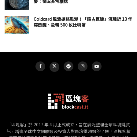
警：情況非常糟糕
Coldcard 風波掀逃難潮！「遠古巨鯨」沉睡近 13 年
突甦醒、急轉 500 枚比特幣
「區塊客」於 2017 年 4 月正式成立，旨在廣泛整理全球區塊鏈資
訊，增進全球中文閱聽眾及投資人對區塊鏈趨勢的了解。區塊客積