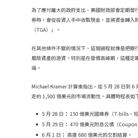
為了應付龐大的政府支出，美國財政部會定期發
券時，會從投資人手中收取現金，並將資金轉入
（TGA）」。
在其他條件不變的情況下，這個過程就像是把銀
風險資產的游資。特別是在發債高峰期，這種定
竭。
Michael Kramer 計算後指出，從 5 月 2
走約 1,500 億美元的市場流動性。具體時程表如
5 月 28 日
：
150 億美元國庫券（T-bill
5 月 29 日
：
470 億美元附息公債（Coupon s
6 月 1 日
：
高達 680 億美元的交割結算。