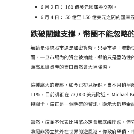
6 月 2 日
：
160 億美元國庫券交割。
6 月 4 日： 50 億至 150 億美元之間的國
跌破關鍵支撐，幣圈不能忽略
無論是傳統股市還是加密貨幣，只要市場「流動
而，一旦市場內的資金被抽離，哪怕只是暫時性
類高風險資產的胃口自然會大幅降溫。
這種龐大的賣壓，如今已初見端倪。自本月稍早觸及
11%，目前徘徊在 73,000 美元附近。 Michael
撐關卡，這正是一個明確的警訊，顯示大環境金
當然，這並不代表比特幣必定會無底線崩跌，但
幣絕非獨立於外在世界的避風港
。
像政府舉債、