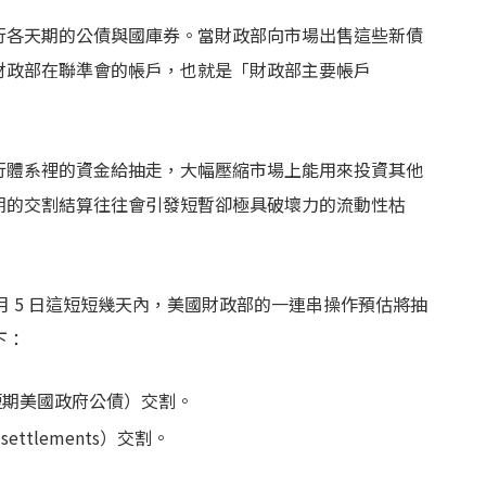
行各天期的公債與國庫券。當財政部向市場出售這些新債
財政部在聯準會的帳戶，也就是「財政部主要帳戶
行體系裡的資金給抽走，大幅壓縮市場上能用來投資其他
期的交割結算往往會引發短暫卻極具破壞力的流動性枯
8 日到 6 月 5 日這短短幾天內，美國財政部的一連串操作預估將抽
下：
s，短期美國政府公債）交割。
ettlements）交割。