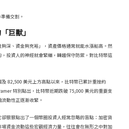
庫券準備交割。
的「巨獸」
性夠深、資金夠充裕」，資產價格通常就能水漲船高。然
的，投資人的神經就會緊繃，轉趨保守防禦，對比特幣這
 82,500 美元上方高點以來，比特幣已累計重挫約
 Kramer 特別點出，比特幣近期跌破 75,000 美元的重要支
融流動性正逐漸收緊。
它卻狠狠點出了一個幣圈投資人經常忽略的盲點：加密貨
市場資金流動這些宏觀經濟力量，往往會在無形之中對加