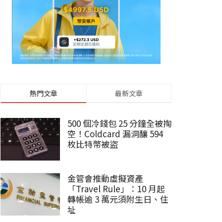
熱門文章
最新文章
500 個冷錢包 25 分鐘全被掏
空！Coldcard 漏洞釀 594
枚比特幣被盜
金管會推動虛擬資產
「Travel Rule」：10 月起
轉帳逾 3 萬元須附生日、住
址