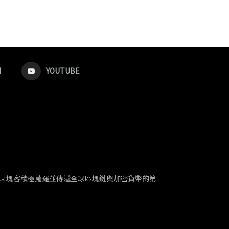
M
YOUTUBE
解。區塊客積極蒐羅並傳遞全球區塊鏈與加密貨幣的第