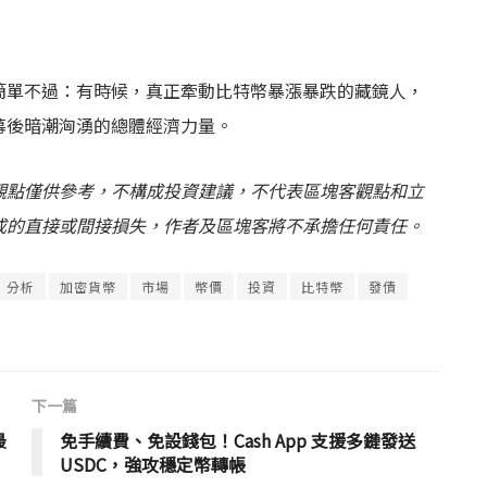
簡單不過：有時候，真正牽動比特幣暴漲暴跌的藏鏡人，
幕後暗潮洶湧的總體經濟力量。
觀點僅供參考，不構成投資建議，不代表區塊客觀點和立
成的直接或間接損失，作者及區塊客將不承擔任何責任。
分析
加密貨幣
市場
幣價
投資
比特幣
發債
下一篇
最
免手續費、免設錢包！Cash App 支援多鏈發送
USDC，強攻穩定幣轉帳